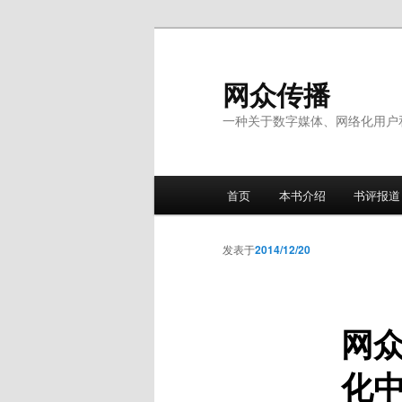
跳
至
主
网众传播
内
一种关于数字媒体、网络化用户
容
区
域
主
首页
本书介绍
书评报道
页
发表于
2014/12/20
网
化