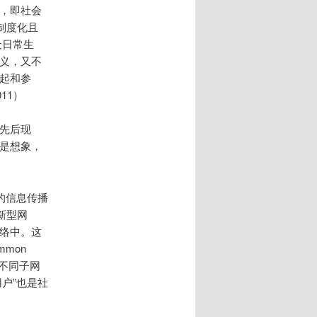
段，即社会
制度化且
众日常生
定义，又不
发起和参
11）
念先后现
，是想象，
的信息传播
新型网
网络中。这
mmon
。不同子网
户”也是社