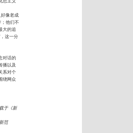
克思主义
人好像老成
带；他们不
最大的追
”，这一分
念对话的
传播以及
关系对个
围绕网众
，载于《新
新范