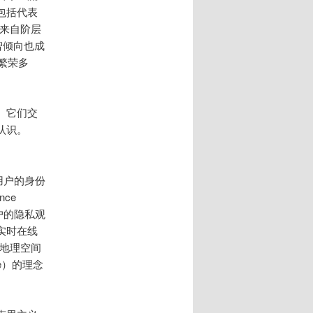
包括代表
及来自阶层
智倾向也成
繁荣多
。它们交
认识。
用户的身份
nce
户的隐私观
实时在线
跨地理空间
ne）的理念