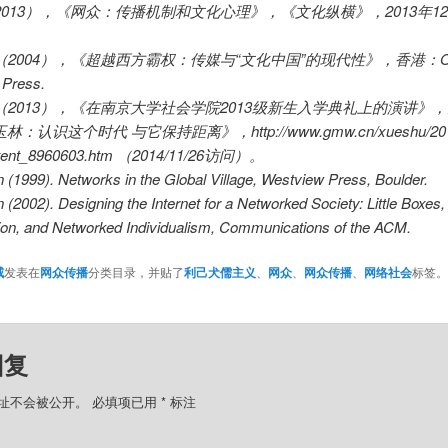
（2013），《网众：传播机制和文化心理》，《文化纵横》，2013年1
铨（2004），《超越西方霸权：传媒与“文化中国”的现代性》，香港：Oxf
 Press.
林（2013），《在南京大学社会学院2013级新生入学典礼上的演讲》
：认识这个时代 与它保持距离》，http://www.gmw.cn/xueshu/201
ntent_8960603.htm （2014/11/26访问）。
 (1999). Networks in the Global Village, Westview Press, Boulder.
 (2002). Designing the Internet for a Networked Society: Little Boxes,
tion, and Networked Individualism, Communications of the ACM.
威
发表在
网众传播
分类目录，并贴了
利己犬儒主义
、
网众
、
网众传播
、
网络社会
标签。
。
回复
址不会被公开。
必填项已用
*
标注