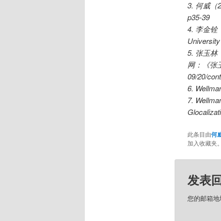
3. 何威
p35-39
4. 李金
University
5. 张玉
网：《张玉林
09/20/co
6. Wellman
7. Wellman
Glocaliza
此条目由
何
加入收藏夹
发表
您的邮箱地