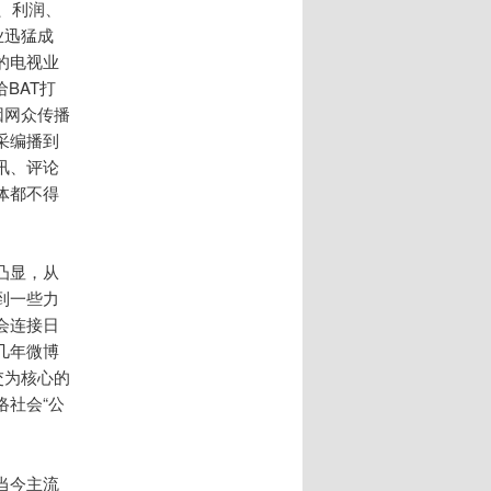
、利润、
业迅猛成
的电视业
BAT打
因网众传播
采编播到
讯、评论
体都不得
凸显，从
到一些力
会连接日
几年微博
交为核心的
社会“公
当今主流