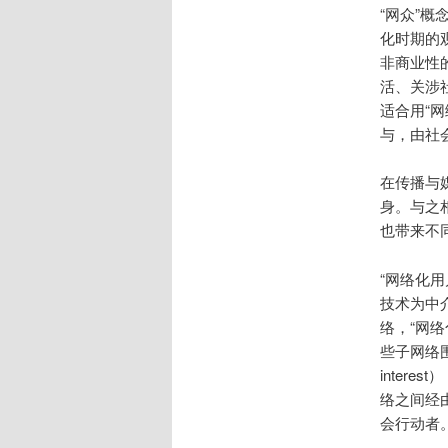
“网众”
化时期的
非商业性
活、关涉
适合用“
与，由社会
在传播与媒
身。与之
也带来不
“网络化
技术为中
络，“网
些子网络围
inter
络之间经
会行动者。