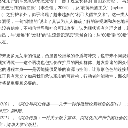
络化用户的常见意识形态光谱中，除了过去长存的“自由多元论”、“马
“激进批判的新左派”（李金铨，2004），及“赛博民族主义”（cyber-
nalism）之拥护者外，似乎出现了越来越多的“利己犬儒主义者”。这一类
事洞明，一句“你懂的”说出了其认为人人都该了解的潜规则和灰色地
也没有信仰，不相信世界和社会可以改变，认为现状皆有合理之处，
己，与“发展”和“发财”的“主流意识形态”天然合拍；从“60后”到“90后
人在。
带来更多元芜杂的信息，凸显曾经潜藏的矛盾与冲突，也带来不同观
现实语境——这个语境也包括仍在扩展的网众群体、越发普遍的网众
化的进程本身——是否能提供足够的资源与空间，让形形色色的连接
真正具有意义？如果我们承认现实的可建构，行动者的能动性，那么
考将是重要且必要的。
：
威（2010），《网众与网众传播——关于一种传播理论新视角的探讨》
研究》第5期。
（2011），《网众传播：一种关于数字媒体、网络化用户和中国社会的
京：清华大学出版社。