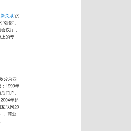
新关系”
的
“奢侈”。
的会议厅，
题上的专
大致分为四
；1993年
前后门户、
004年起
互联网20
9）、商业
）。