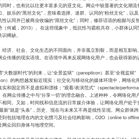
的同时，也有比以往更丰富多元的亚文化。网众中较显著的文化潮流
口、娱乐的“黑丝文化”，意味着选择、迷群、认同的“粉丝文化”，以
抗性认同并已被商业收编的“屌丝文化”；同时，修辞话语的粗鄙与反
势（何威，2013）。在这些现象中，抵抗性与霸权共存，小群体认同
共识稀缺。
、经济、社会、文化生态的不同面向，并非孤立割裂，而是相互影响
网众传播的现实语境。在语境中再来反观网络化用户，也会获得新的
“大数据时代”的到来，让“全景监狱”（panopticon）甚至“全视监狱”
pticon）的构想越发贴近现实；社交化与移动化的媒体环境中，网络化
和固定而不是虚拟和漂移；“观看/表演范式”（spectacle/performa
igm）在网众传播之中与“分享一切”的理念融合。上述种种，令网络化用
不相同。又如，时间线和信息流的日常媒介体验，让网络化用户处于
“最新”就是“头条”，历史、现在与未来又不再是线性呈现。网众群体
到包括地理在内的文化惯习及社会结构影响，O2O（online to offli
让网众回归身体与地理空间。