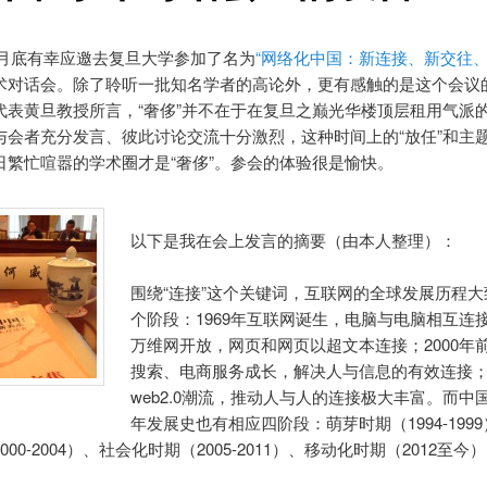
11月底有幸应邀去复旦大学参加了名为
“网络化中国：新连接、新交往、
术对话会。除了聆听一批知名学者的高论外，更有感触的是这个会议的
代表黄旦教授所言，“奢侈”并不在于在复旦之巅光华楼顶层租用气派
与会者充分发言、彼此讨论交流十分激烈，这种时间上的“放任”和主
日繁忙喧嚣的学术圈才是“奢侈”。参会的体验很是愉快。
以下是我在会上发言的摘要（由本人整理）：
围绕“连接”这个关键词，互联网的全球发展历程
个阶段：1969年互联网诞生，电脑与电脑相互连接
万维网开放，网页和网页以超文本连接；2000年
搜索、电商服务成长，解决人与信息的有效连接；2
web2.0潮流，推动人与人的连接极大丰富。而中国
年发展史也有相应四阶段：萌芽时期（1994-199
000-2004）、社会化时期（2005-2011）、移动化时期（2012至今