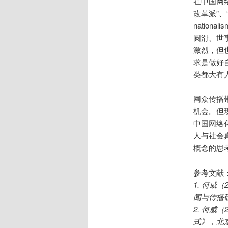
在中国网
改革派”、
natio
圆滑、世
激烈，但
求是做好自
类都大有
网众传播
机会。但
中国网络
人与社会
概念的思
参考文献
1. 何
闻与传播
2. 何威
式》，北