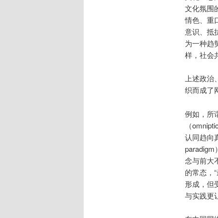
文化氛围
情色、重
意识、抵
为一种趋
样，社会
上述政治
织而成了
例如，所谓
（omni
认同趋向真实
parad
念与前大
的常态，
形成，但受
与实践更