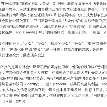
概念与“网众传播”范式的提出，是基于对中国互联网发展第三个历史阶
观察与思考。有越来越多由普通大众而非媒体从业者发起并参与、非
的传播行为和现象；有些还经由ICT和社会网络的中介，成为影响公
社会政治经济的事件。它们不符合学界对“大众传播”或“人际传播”的
网络传播”概念来描述和分析。因此笔者称之为“网众传播”，即由网众
化媒体（social media）中介的传播模式、现象与行为。（何威，20
介理论史上，“大众”、“受众”、“积极的受众”、“分众”、“用户”等概
相似，“网络化用户”及“网众”也是一种将人群概念化的方式，是建构
同的理论视角，因应现实变迁。
用户”指的是当今社会中那些积极的媒介使用者，他/她们以跨媒介形态
介，与其他媒介使用者相互连接，构成融合了信息网络与社会网络的
络化用户”则成为该网络的节点。每个“网络化用户”都同时身处多个子
绕着某种认同（identity）、“迷”（fandom）或共同兴趣与利益（co
est），在人与人的信息交流与互动中建立起来并不断发展，动态且开放
由节点/用户的重叠而建立联系，信息在彼此之间流动往复。“网络化用
（何威，2010）