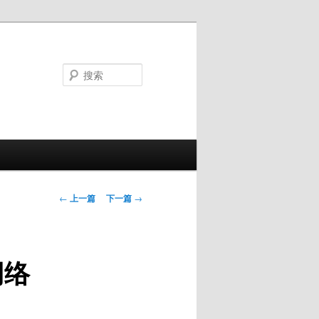
搜
索
文
←
上一篇
下一篇
→
章
导
航
网络