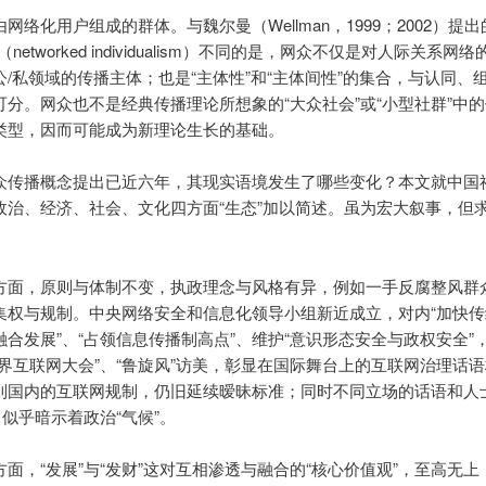
网络化用户组成的群体。与魏尔曼（Wellman，1999；2002）提出
networked individualism）不同的是，网众不仅是对人际关系网
公/私领域的传播主体；也是“主体性”和“主体间性”的集合，与认同、
可分。网众也不是经典传播理论所想象的“大众社会”或“小型社群”中
类型，因而可能成为新理论生长的基础。
众传播概念提出已近六年，其现实语境发生了哪些变化？本文就中国
政治、经济、社会、文化四方面“生态”加以简述。虽为宏大叙事，但
方面，原则与体制不变，执政理念与风格有异，例如一手反腐整风群
集权与规制。中央网络安全和信息化领导小组新近成立，对内“加快传
融合发展”、“占领信息传播制高点”、维护“意识形态安全与政权安全”
世界互联网大会”、“鲁旋风”访美，彰显在国际舞台上的互联网治理话
到国内的互联网规制，仍旧延续暧昧标准；同时不同立场的话语和人
，似乎暗示着政治“气候”。
面，“发展”与“发财”这对互相渗透与融合的“核心价值观”，至高无上