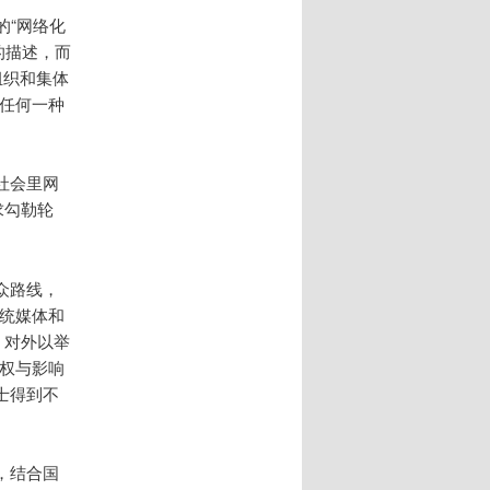
的“网络化
络的描述，而
组织和集体
的任何一种
社会里网
求勾勒轮
众路线，
统媒体和
，对外以举
语权与影响
士得到不
，结合国