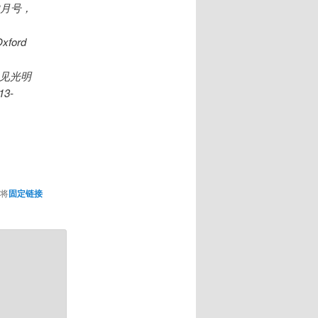
2月号，
ord
，见光明
3-
将
固定链接