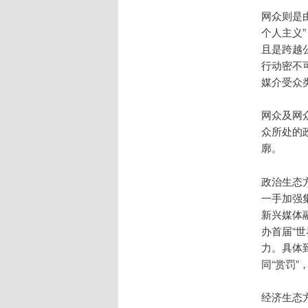
网众则是由
个人主义”（
且是跨越
行动密不
媒介受众
网众及网
众所处的
廓。
政治生态
一手加强
新兴媒体
办首届“
力。具体
同“赏罚”
经济生态方