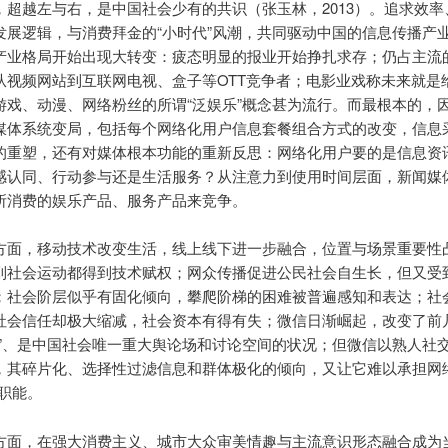
，超越左与右，是中国社会少有的共识（张玉林，2013）。追求效率
发展逻辑，与消费拜金的“小时代”风潮，共同驱动中国的信息传播产
产业格局开始出现大转变：疲态明显的报业开始挣扎求存；仍占主流
从视频网站到互联网电视、盒子等OTT竞争者；电影业戏称未来就是给
游戏、动漫、网络粉丝的所谓“泛娱乐”概念甚为流行。而最根本的，
媒体系统变局，包括每个网络化用户信息套餐组合方式的改变，信息
的重塑，还有对媒体根本功能的重新反思：网络化用户要的是信息资
感认同、行动参与还是生活服务？从注意力到使用时间层面，新闻媒
所消费的娱乐产品、服务产品来竞争。
方面，移动技术改变生活，线上线下进一步融合，位置与场景重要性
到社会运动都得到技术赋权；网众传播促进公民社会自生长，但又受
；社会阶层似乎有固化倾向，攀爬阶梯的困难被普遍感知和表达；社
社会信任却极大缩减，社会资本有得有失；微信日渐崛起，改变了前
秀”、是中国社会唯一重大舆论场和讨论空间的状况；但微信以熟人社
，其碎片化、选择性过滤信息和群体极化的倾向，又让它难以承担网络
的职能。
方面，在强大消费主义、城市大众审美情趣与主流意识形态融合成为