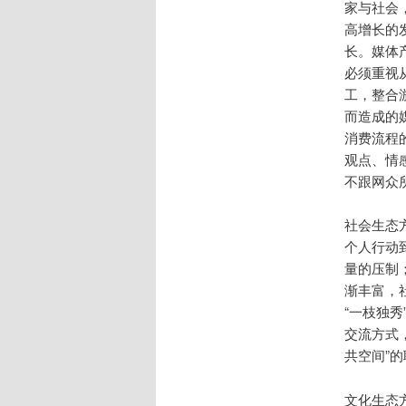
家与社会
高增长的
长。媒体
必须重视
工，整合
而造成的
消费流程
观点、情
不跟网众
社会生态
个人行动
量的压制
渐丰富，
“一枝独
交流方式
共空间”
文化生态