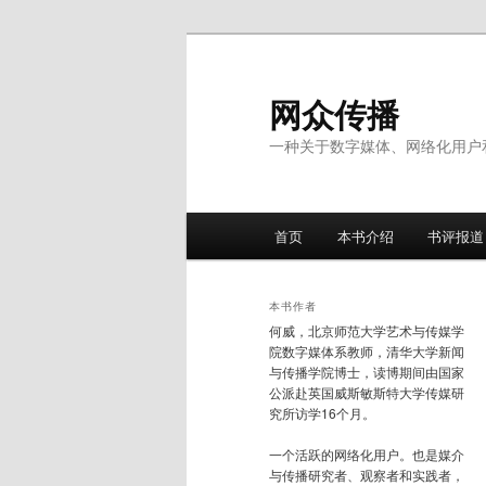
跳
跳
至
至
主
副
网众传播
内
内
一种关于数字媒体、网络化用户
容
容
区
区
域
域
主
首页
本书介绍
书评报道
页
本书作者
何威，北京师范大学艺术与传媒学
院数字媒体系教师，清华大学新闻
与传播学院博士，读博期间由国家
公派赴英国威斯敏斯特大学传媒研
究所访学16个月。
一个活跃的网络化用户。也是媒介
与传播研究者、观察者和实践者，