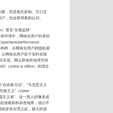
割裂，而是相互影响。它们交
用户，也会获得新的认识。
on）甚至“全视监狱”
的媒体环境中，网络化用户的身份
cle/performance
上述种种，令网络化用户的隐私观
，让网络化用户处于实时在线
线性呈现。网众群体跨地理空间
ne to offline）的理念
“自由多元论”、“马克思主义
主义”（cyber-
己犬儒主义者”。这一类人好像老成
解的潜规则和灰色地带；他们不
现状皆有合理之处，最大的追