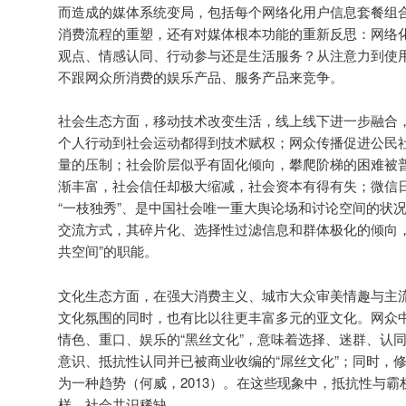
而造成的媒体系统变局，包括每个网络化用户信息套餐组
消费流程的重塑，还有对媒体根本功能的重新反思：网络
观点、情感认同、行动参与还是生活服务？从注意力到使
不跟网众所消费的娱乐产品、服务产品来竞争。
社会生态方面，移动技术改变生活，线上线下进一步融合
个人行动到社会运动都得到技术赋权；网众传播促进公民
量的压制；社会阶层似乎有固化倾向，攀爬阶梯的困难被
渐丰富，社会信任却极大缩减，社会资本有得有失；微信
“一枝独秀”、是中国社会唯一重大舆论场和讨论空间的状
交流方式，其碎片化、选择性过滤信息和群体极化的倾向，
共空间”的职能。
文化生态方面，在强大消费主义、城市大众审美情趣与主
文化氛围的同时，也有比以往更丰富多元的亚文化。网众
情色、重口、娱乐的“黑丝文化”，意味着选择、迷群、认同
意识、抵抗性认同并已被商业收编的“屌丝文化”；同时，
为一种趋势（何威，2013）。在这些现象中，抵抗性与
样，社会共识稀缺。