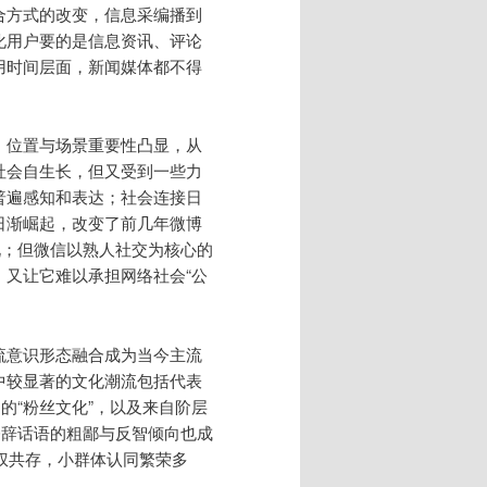
合方式的改变，信息采编播到
化用户要的是信息资讯、评论
用时间层面，新闻媒体都不得
，位置与场景重要性凸显，从
社会自生长，但又受到一些力
普遍感知和表达；社会连接日
日渐崛起，改变了前几年微博
况；但微信以熟人社交为核心的
又让它难以承担网络社会“公
流意识形态融合成为当今主流
中较显著的文化潮流包括代表
的“粉丝文化”，以及来自阶层
修辞话语的粗鄙与反智倾向也成
霸权共存，小群体认同繁荣多