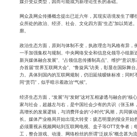
媒介受众类型，因而可能成为新理论生长的基础。
网众及网众传播概念提出已近六年，其现实语境发生了哪
众所处的政治、经济、社会、文化四方面“生态”加以简述
廓。
政治生态方面，原则与体制不变，执政理念与风格有异，
一手加强集权与规制。中央网络安全和信息化领导小组新近
新兴媒体融合发展”、“占领信息传播制高点”、维护“意识
办首届“世界互联网大会”、“鲁旋风”访美，彰显在国际舞
力。具体到国内的互联网规制，仍旧延续暧昧标准；同时
同“赏罚”，似乎暗示着政治“气候”。
经济生态方面，“发展”与“发财”这对互相渗透与融合的“核
家与社会，超越左与右，是中国社会少有的共识（张玉林，
高增长的发展逻辑，与消费拜金的“小时代”风潮，共同驱
长。媒体产业格局开始出现大转变：疲态明显的报业开始
必须重视从视频网站到互联网电视、盒子等OTT竞争者；电
工，整合游戏、动漫、网络粉丝的所谓“泛娱乐”概念甚为