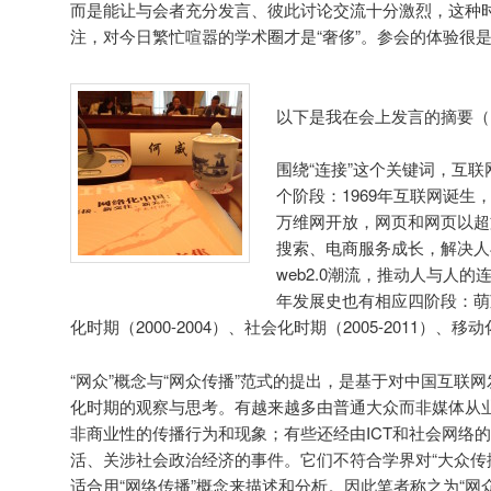
而是能让与会者充分发言、彼此讨论交流十分激烈，这种时
注，对今日繁忙喧嚣的学术圈才是“奢侈”。参会的体验很
以下是我在会上发言的摘要（
围绕“连接”这个关键词，互
个阶段：1969年互联网诞生
万维网开放，网页和网页以超
搜索、电商服务成长，解决人
web2.0潮流，推动人与人
年发展史也有相应四阶段：萌芽时
化时期（2000-2004）、社会化时期（2005-2011）、移
“网众”概念与“网众传播”范式的提出，是基于对中国互联
化时期的观察与思考。有越来越多由普通大众而非媒体从
非商业性的传播行为和现象；有些还经由ICT和社会网络
活、关涉社会政治经济的事件。它们不符合学界对“大众传播
适合用“网络传播”概念来描述和分析。因此笔者称之为“网