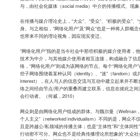
与，由社会化媒体（social media）中介的传播模式、现
在传播与媒介理论史上，“大众”、“受众”、“积极的受众”、“
身。与之相似，“网络化用户”及“网众”也是一种将人群概
也带来不同的理论视角，因应现实变迁。
“网络化用户”指的是当今社会中那些积极的媒介使用者，
技术为中介，与其他媒介使用者相互连接，构成融合了信
络，“网络化用户”则成为该网络的节点。每个“网络化用户
些子网络围绕着某种认同（identity）、“迷”（fandom）
interest），在人与人的信息交流与互动中建立起来并
络之间经由节点/用户的重叠而建立联系，信息在彼此之间
会行动者。（何威，2010）
网众则是由网络化用户组成的群体。与魏尔曼（Wellman，1
个人主义”（networked individualism）不同的是
且是跨越公/私领域的传播主体；也是“主体性”和“主体间
行动密不可分。网众也不是经典传播理论所想象的“大众社会