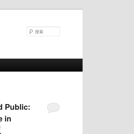
搜
索
ublic:
 in
版