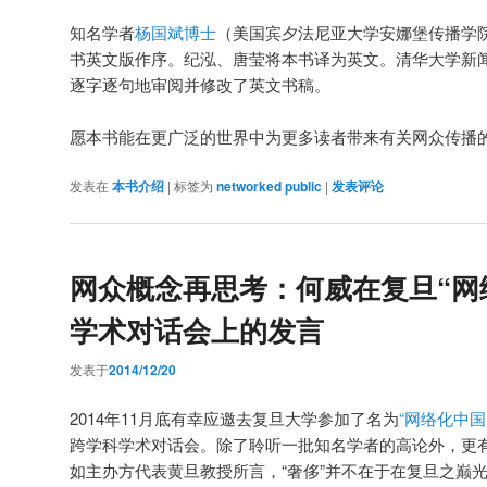
知名学者
杨国斌博士
（美国宾夕法尼亚大学安娜堡传播学
书英文版作序。纪泓、唐莹将本书译为英文。清华大学新
逐字逐句地审阅并修改了英文书稿。
愿本书能在更广泛的世界中为更多读者带来有关网众传播
发表在
本书介绍
|
标签为
networked public
|
发表评论
网众概念再思考：何威在复旦“网
学术对话会上的发言
发表于
2014/12/20
2014年11月底有幸应邀去复旦大学参加了名为
“网络化中
跨学科学术对话会。除了聆听一批知名学者的高论外，更有
如主办方代表黄旦教授所言，“奢侈”并不在于在复旦之巅