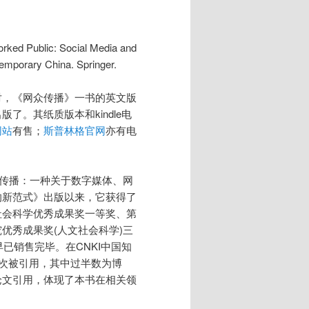
orked Public: Social Media and
emporary China. Springer.
对，《网众传播》一书的英文版
了。其纸质版本和kindle电
网站
有售；
斯普林格官网
亦有电
网众传播：一种关于数字媒体、网
的新范式》出版以来，它获得了
社会科学优秀成果奖一等奖、第
优秀成果奖(人文社会科学)三
早已销售完毕。在CNKI中国知
0次被引用，其中过半数为博
论文引用，体现了本书在相关领