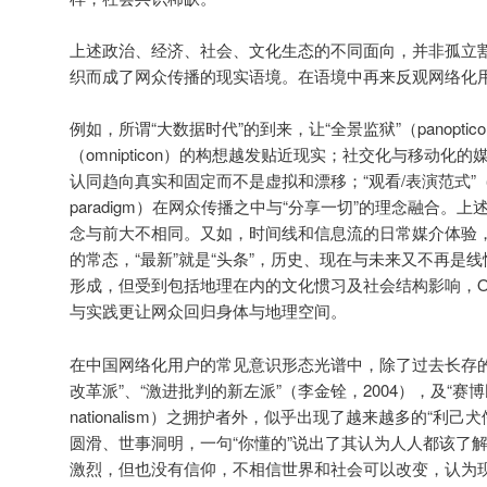
上述政治、经济、社会、文化生态的不同面向，并非孤立
织而成了网众传播的现实语境。在语境中再来反观网络化
例如，所谓“大数据时代”的到来，让“全景监狱”（panoptic
（omnipticon）的构想越发贴近现实；社交化与移动化
认同趋向真实和固定而不是虚拟和漂移；“观看/表演范式”（specta
paradigm）在网众传播之中与“分享一切”的理念融合。
念与前大不相同。又如，时间线和信息流的日常媒介体验
的常态，“最新”就是“头条”，历史、现在与未来又不再是
形成，但受到包括地理在内的文化惯习及社会结构影响，O2O（onli
与实践更让网众回归身体与地理空间。
在中国网络化用户的常见意识形态光谱中，除了过去长存的
改革派”、“激进批判的新左派”（李金铨，2004），及“赛博民族
nationalism）之拥护者外，似乎出现了越来越多的“利
圆滑、世事洞明，一句“你懂的”说出了其认为人人都该了
激烈，但也没有信仰，不相信世界和社会可以改变，认为