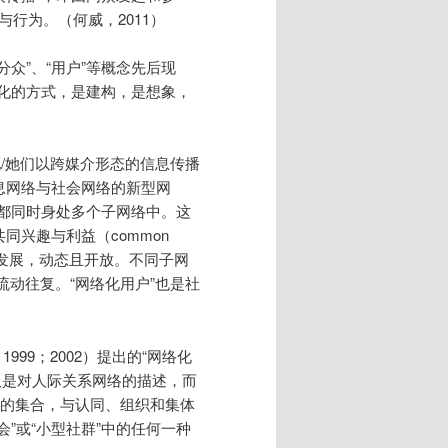
象与行为。（何威，2011）
分众”、“用户”等概念先后现
念化的方式，是建构，是想象，
他/她们以跨媒介形态的信息传播
息网络与社会网络的新型网
”都同时身处多个子网络中。这
或共同兴趣与利益（common
不断发展，动态且开放。不同子网
流动往复。“网络化用户”也是社
999；2002）提出的“网络化
，网众不仅是对人际关系网络的描述，而
性”的集合，与认同、组织和集体
”或“小型社群”中的任何一种