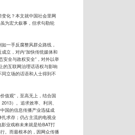
些变化？本文就中国社会里网
。虽为宏大叙事，但求勾勒轮
例如一手反腐整风群众路线，
成立，对内“加快传统媒体和
形态安全与政权安全”，对外以举
台上的互联网治理话语权与影响
不同立场的话语和人士得到不
心价值观”，至高无上，结合国
2013）。追求效率、利润、
动中国的信息传播产业迅猛成
挣扎求存；仍占主流的电视业
影业戏称未来就是给BAT打
流行。而最根本的，因网众传播