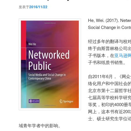
发表于
2016/11/22
He, Wei. (2017). Netw
Social Change in Cont
经过多年的翻译与校
终于由斯普林格公司出版
子书版本，在
亚马逊
子书和纸质书销售。
自2011年6月，《
络化用户和中国社会
北京市第十二届哲学
七届高等学校科学研究
等奖，初印的4000册
网上，这本书有近20
士、硕士研究生学位
域青年学者中的影响。