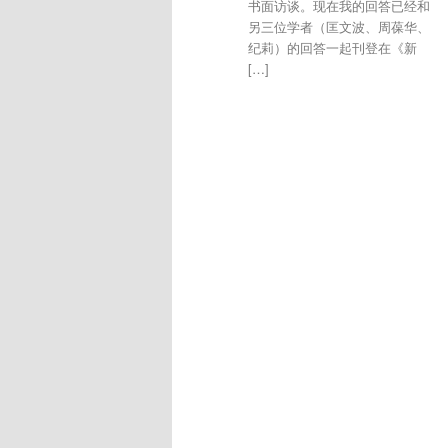
书面访谈。现在我的回答已经和
另三位学者（匡文波、周葆华、
纪莉）的回答一起刊登在《新
[…]