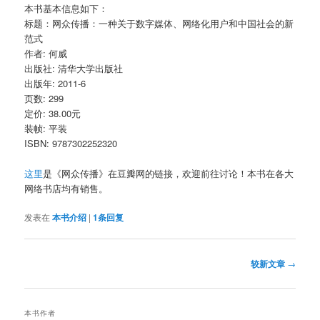
本书基本信息如下：
标题：网众传播：一种关于数字媒体、网络化用户和中国社会的新
范式
作者: 何威
出版社: 清华大学出版社
出版年: 2011-6
页数: 299
定价: 38.00元
装帧: 平装
ISBN: 9787302252320
这里
是《网众传播》在豆瓣网的链接，欢迎前往讨论！本书在各大
网络书店均有销售。
发表在
本书介绍
|
1
条回复
文
较新文章
→
章
导
航
本书作者