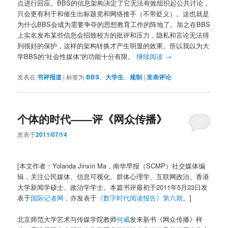
点进行回应。BBS的信息架构决定了它无法有效组织起公共讨论，
只会更有利于和催生出标题党和网络推手（不带贬义）。这也就是
为什么BBS会成为需要争夺的思想教育工作的阵地了。加之在BBS
上实名发布某些信息会招致校方的批评和压力，隐私和言论无法得
到很好的保护，这样的架构转换才产生明显的效果。所以我以为大
学BBS的“社会性媒体”的功能十分有限。
继续阅读
→
发表在
书评报道
|
标签为
BBS
、
大学生
、
规制
|
发表评论
个体的时代——评《网众传播》
发表于
2011/07/14
[本文作者：Yolanda Jinxin Ma，南华早报（SCMP）社交媒体编
辑，关注公民媒体、信息可视化、群体心理学、互联网政治。香港
大学新闻学硕士、政治学学士。本篇书评最初于2011年5月23日发
表于
国际记者网
，亦发表于
《数字时代阅读报告》第六期
。]
北京师范大学艺术与传媒学院教师
何威
发来新书《网众传播》样