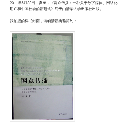
2011年6月22日，夏至，《网众传播：一种关于数字媒体、网络化
用户和中国社会的新范式》终于由清华大学出版社出版。
我拍摄的样书封面，装帧清新典雅简约：