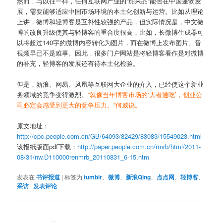
然而，与以往一样，任何互联网产业的“舶来品”能否在中国蓬勃发
展，需要能够适应中国市场环境的本土化创新与运营。比如从理论
上讲，微博和轻博客是互补性较强的产品，但实际情况是，中文微
博的改良升级使其与轻博客的重合度很高，比如，长微博生成器可
以将超过140字的微博内容转化为图片，而在微博上发布图片、音
视频早已不是难事。因此，很多门户网站是将轻博客看作是对微博
的补充，轻博客的发展还有待本土化检验。
但是，新浪、网易、凤凰等互联网大企业的介入，已经使这个新业
务领域的竞争变得激烈。
“就像当年博客市场的‘大者通吃’，创业公
司必定会感受到更大的竞争压力。”何威说。
原文地址：
http://cpc.people.com.cn/GB/64093/82429/83083/15549023.html
该报纸版面pdf下载：
http://paper.people.com.cn/rmrb/html/2011-
08/31/nw.D110000renmrb_20110831_6-15.htm
发表在
书评报道
|
标签为
tumblr
、
微博
、
新浪Qing
、
点点网
、
轻博客
、
采访
|
发表评论