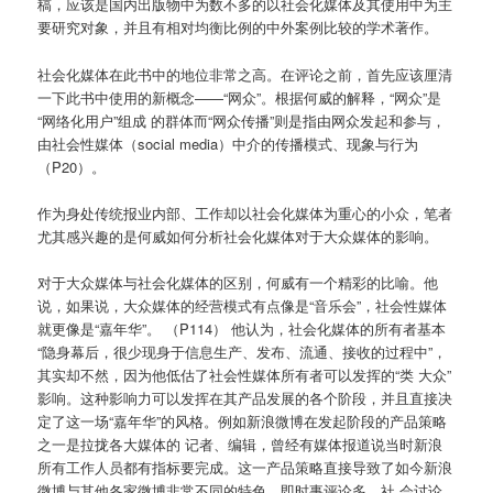
稿，应该是国内出版物中为数不多的以社会化媒体及其使用中为主
要研究对象，并且有相对均衡比例的中外案例比较的学术著作。
社会化媒体在此书中的地位非常之高。在评论之前，首先应该厘清
一下此书中使用的新概念——“网众”。根据何威的解释，“网众”是
“网络化用户”组成 的群体而“网众传播”则是指由网众发起和参与，
由社会性媒体（social media）中介的传播模式、现象与行为
（P20）。
作为身处传统报业内部、工作却以社会化媒体为重心的小众，笔者
尤其感兴趣的是何威如何分析社会化媒体对于大众媒体的影响。
对于大众媒体与社会化媒体的区别，何威有一个精彩的比喻。他
说，如果说，大众媒体的经营模式有点像是“音乐会”，社会性媒体
就更像是“嘉年华”。 （P114） 他认为，社会化媒体的所有者基本
“隐身幕后，很少现身于信息生产、发布、流通、接收的过程中”，
其实却不然，因为他低估了社会性媒体所有者可以发挥的“类 大众”
影响。这种影响力可以发挥在其产品发展的各个阶段，并且直接决
定了这一场“嘉年华”的风格。例如新浪微博在发起阶段的产品策略
之一是拉拢各大媒体的 记者、编辑，曾经有媒体报道说当时新浪
所有工作人员都有指标要完成。这一产品策略直接导致了如今新浪
微博与其他各家微博非常不同的特色，即时事评论多、社 会讨论