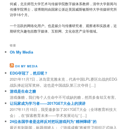
何威，北京师范大学艺术与传媒学院数字媒体系教师，清华大学新闻与
传播学院博士，读博期间由国家公派赴英国威斯敏斯特大学传媒研究所
访学16个月。
一个活跃的网络化用户。也是媒介与传播研究者、观察者和实践者，近
期研究兴趣包括数字媒体、互联网、文化创意产业等领域。
链接
Oh My Media
OH MY MEDIA
EDG夺冠了，然后呢？
2021年11月7日，冰岛雷克雅未克，代表中国LPL赛区出战的EDG
战队捧起冠军奖杯。这也是中国战队第三次夺得 […]
游戏是生命之糖
游戏像糖，我们每个人生命中不可或缺的糖，然而多食却又有害。
让玩家成为学习者——2017GET大会上的演讲
2017年11月15日，我受邀参加了2017GET大会（全球教育科技大
会），在“探索教育未来——学术发展论坛” […]
24位各国学者是这样反对把玩游戏列为“精神障碍”的
最近有则新闻，标题很唬人：《“游戏成瘾”将被世卫组织正式纳入